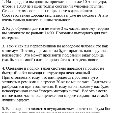
1. На аэродром вы должны приехать не позже 10 часов утра,
чтобы в 10:30 из вашей толпы составили учебные группы.
Строго в этом составе вы и прыгнете в дальнейшем.
Соответственно хорошо выспаться вы уже не сможете. А это
очень сильно влияет на внимательность.
2. Курс обучения длится не менее 3-ех часов, поэтому теорию
вы закончите не раньше 14:00. Половина выходного дня уже
потеряна.
3. Таких как вы перворазников на аэродроме человек сто как
минимум. Поэтому время, когда будет прыгать ваша группа -
неизвестно. Это может произойти под самый закат солнца
(так было со мной) или не произойти в этот день вовсе.
4. Одевание и подгон такой системы парашюта процесс не
быстрый и без помощи инструктора невозможный.
Приготовьтесь к тому, что вам придется простоять туго
затянутым ремнями и с грузом 30 кг не менее часа. Садиться и
разбредаться при этом нельзя. К тому же на голове у вас будет
невообразимая каска "смерть мотоциклиста". Всё это вместе
взятое плюс час на солнцепеке или морозе создают на самый
лучший эффект.
5. Ваш парашют является неуправляемым и летит он "куда Бог