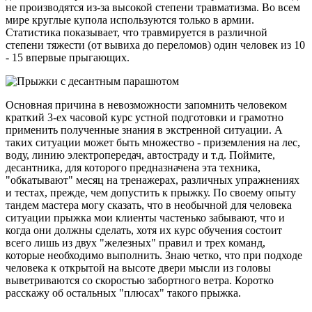
не производятся из-за высокой степени травматизма. Во всем
мире круглые купола используются только в армии.
Статистика показывает, что травмируется в различной
степени тяжести (от вывиха до переломов) один человек из 10
- 15 впервые прыгающих.
Основная причина в невозможности запомнить человеком
краткий 3-ех часовой курс устной подготовки и грамотно
применить полученные знания в экстренной ситуации. А
таких ситуации может быть множество - приземления на лес,
воду, линию электропередач, автостраду и т.д. Поймите,
десантника, для которого предназначена эта техника,
"обкатывают" месяц на тренажерах, различных упражнениях
и тестах, прежде, чем допустить к прыжку. По своему опыту
тандем мастера могу сказать, что в необычной для человека
ситуации прыжка мои клиенты частенько забывают, что и
когда они должны сделать, хотя их курс обучения состоит
всего лишь из двух "железных" правил и трех команд,
которые необходимо выполнить. Знаю четко, что при подходе
человека к открытой на высоте двери мысли из головы
выветриваются со скоростью забортного ветра. Коротко
расскажу об остальных "плюсах" такого прыжка.