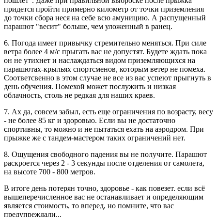
пошлет". Даже при правильной выброске после прыжка
придется пройти примерно километр от точки приземления
до точки сбора неся на себе всю амуницию. А распущенный
парашют "весит" больше, чем уложенный в ранец.
6. Погода имеет привычку стремительно меняться. При силе
ветра более 4 м/с прыгать вас не допустят. Будете ждать пока
он не утихнет и наслаждаться видом приземляющихся на
парашютах-крыльях спортсменов, которым ветер не помеха.
Соответсвенно в этом случае не все из вас успеют прыгнуть в
день обучения. Помехой может послужить и низкая
облачность, столь не редкая для наших краев.
7. Ах да, совсем забыл, есть еще ограничения по возрасту, весу
- не более 85 кг и здоровью. Если вы не достаточно
спортивны, то можно и не пытаться ехать на аэродром. При
прыжке же с тандем-мастером таких ограничений нет.
8. Ощущения свободного падения вы не получите. Парашют
раскроется через 2 - 3 секунды после отделения от самолета,
на высоте 700 - 800 метров.
В итоге день потерян точно, здоровье - как повезет. если всё
вышеперечисленное вас не останавливает и определяющим
является стоимость, то вперед, но помните, что вас
предупреждали...