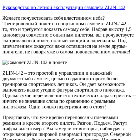
Руководство по летной эксплуатации самолета ZLIN-142
Желаете почувствовать себя властелином неба?
Тренировочный полет на спортивном самолете ZLIN-142 ─
то, что и требуется доказать самому себе! Набрав высоту 1,5
километра совместно с опытным пилотом, вы прочувствуете
экстремальный полет, полный эмоций и адреналина. Под
впечатлением окажутся даже оставшиеся на земле друзья-
приятели, не говоря уже о самом новоиспеченном летчике!
ZLIN-142 – это простой в управлении и надежный
двухместный самолет, целью создания которого было
тренировка спортсменов-летчиков. Он дает возможность
выполнять какие угодно фигуры спортивного пилотажа.
Однако сухое перечисление его технических характеристик ─
ничего не значащие слова по сравнению с реальным
пилотажем. Одни только перегрузки чего стоят!
Представьте, что уже крепко перепоясаны плечевыми
ремнями в кресле второго пилота. Разгон. Подъем. Растут
цифры высотомера. Вы замерли от восторга, наблюдая за
открывающейся широкой панорамой пригородов Северной
Пальмиры, забыв о непривычной перегрузке. Но вот в