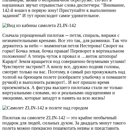
наушниках звучат отрывистые слова диспетчера: "Внимание,
142-й вошел в первую зону! Приступайте к выполнению
задания!" И тут происходит самое удивительное.
Сначала упрощенный пилотаж ─ петля, спираль, виражи с
незначительными кренами. Все это так, для разминки. Так что
держитесь за небо ─ знаменитая петля Нестерова! Сворот на
горке! Бочка левая, бочка правая! Переворот в вертикальном
положении! А теперь чуток в провал и …виток штопора!
Караул! Земля вращается под совершенно безумными углами!
Чувствуете экстрим?! А внизу все, дружно подняв головы,
смотрят только на вас. Поэтому, в самый раз прожужжать над
толпой на бреющем полете (изобразите улыбочку и помашите
ручкой) и выполнить разворот!.. И вот пришло время
приземляться. А фигуры высшего пилотажа стали не только
виртуальными словами, но и реальными ощущениями и
эмоциями, которые западут в память на всю жизнь!
Пилотаж на самолете ZLIN-142 ─ это крайне необычный
подарок для людей, сильных духом. За двадцать минут такого
полета можно прекрасно пощекотать нервы и представить