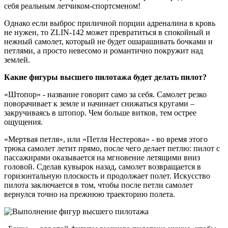
себя реальным летчиком-спортсменом!
Однако если выброс приличной порции адреналина в кровь
не нужен, то ZLIN-142 может превратиться в спокойный и
нежный самолет, который не будет ошарашивать бочками и
петлями, а просто невесомо и романтично покружит над
землей.
Какие фигуры высшего пилотажа будет делать пилот?
«Штопор» - название говорит само за себя. Самолет резко
поворачивает к земле и начинает снижаться кругами –
закручиваясь в штопор. Чем больше витков, тем острее
ощущения.
«Мертвая петля», или «Петля Нестерова» - во время этого
трюка самолет летит прямо, после чего делает петлю: пилот с
пассажирами оказывается на мгновение летящими вниз
головой. Сделав кувырок назад, самолет возвращается в
горизонтальную плоскость и продолжает полет. Искусство
пилота заключается в том, чтобы после петли самолет
вернулся точно на прежнюю траекторию полета.