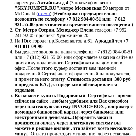
адресу
ул. Алтайская д 4
(3 подъезд) вывеска
"SKYJUMPER.RU".метро Московская
50 метров от
McDonald (
схема
) (
Необходимо предварительно
позвонить по телефону +7 812 984-00-51 или +7 812
921-55-00 для уточнения времени
вашего посещения
)
Ст. Метро Озерки. Мeнеджер Елена
телефон +7 952
241-92-05 проспект Художников 20
На
Юге
города: пр.Космонавтов д.61,
Аркадий
тел
+7
911 011-09-90
Вы делаете звонок на наши телефоны +7 (812) 984-00-51
или +7 (812) 921-55-00 или оформляете заказ на сайте на
доставку
подарочного
Сертификата
на дом или в
офис .После этого курьер доставит вам именной
подарочный Сертификат, оформленный на получателя,
и примет за него оплату.
Стоимость доставки 300 руб
в пределах КАД ,за пределами обговаривается
отдельно.
Вы можете купить Подарочный Сертификат прямо
сейчас на сайте , любым удобным для Вас способом
через платежную систему INVOICEBOX , например с
помощью банковской карты ,через банкомат или
электронными деньгами...
Оформить заказ и
произвести оплату через платежную систему вы
можете в
режиме онлайн , это займет всего несколько
минут
.Оплата происходит мгновенно, через несколько