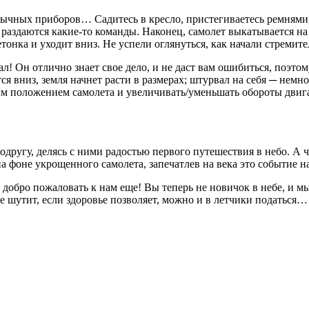
обычных приборов… Садитесь в кресло, пристегиваетесь ремнями
 раздаются какие-то команды. Наконец, самолет выкатывается н
тонка и уходит вниз. Не успели оглянуться, как начали стремите
л! Он отлично знает свое дело, и не даст вам ошибиться, поэтом
я вниз, земля начнет расти в размерах; штурвал на себя ─ немн
ным положением самолета и увеличивать/уменьшать обороты двиг
подругу, делясь с ними радостью первого путешествия в небо. А
а фоне укрощенного самолета, запечатлев на века это событие на
о добро пожаловать к нам еще! Вы теперь не новичок в небе, и 
не шутит, если здоровье позволяет, можно и в летчики податься…