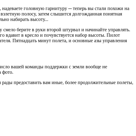
, надеваете головную гарнитуру ─ теперь вы стали похожи на
а взлетную полосу, затем слышится долгожданная понятная
льно набирать высоту...
у смело берите в руки второй штурвал и начинайте управлять.
ого вдавит в кресло и почувствуется набор высоты. Пилот
ателя. Пятнадцать минут полета, и основные азы управления
 число вашей команды поддержки с земли вообще не
 фото.
мы рады предоставить вам иные, более продолжительные полеты,