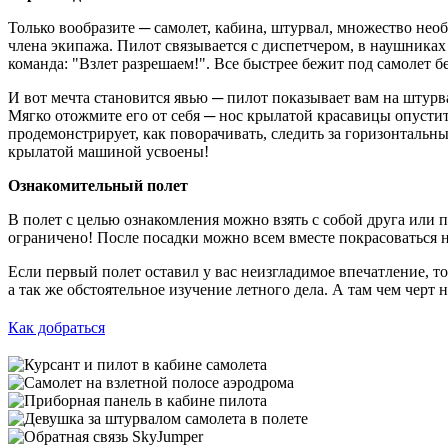
Только вообразите ─ самолет, кабина, штурвал, множество не
члена экипажа. Пилот связывается с диспетчером, в наушниках
команда: "Взлет разрешаем!". Все быстрее бежит под самолет бе
И вот мечта становится явью ─ пилот показывает вам на штурва
Мягко отожмите его от себя ─ нос крылатой красавицы опуститс
продемонстрирует, как поворачивать, следить за горизонталь
крылатой машиной усвоены!
Ознакомительный полет
В полет с целью ознакомления можно взять с собой друга или 
ограничено! После посадки можно всем вместе покрасоваться н
Если первый полет оставил у вас неизгладимое впечатление, т
а так же обстоятельное изучение летного дела. А там чем черт 
Как добраться