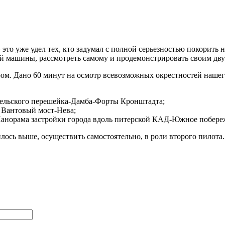
это уже удел тех, кто задумал с полной серьезностью покорить 
ной машины, рассмотреть самому и продемонстрировать своим дву
ром. Дано 60 минут на осмотр всевозможных окрестностей нашего
арельского перешейка-Дамба-Форты Кронштадта;
 Вантовый мост-Нева;
анорама застройки города вдоль питерской КАД-Южное побереж
лось выше, осуществить самостоятельно, в роли второго пилота.