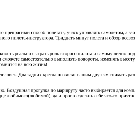
о прекрасный способ полетать, учась управлять самолетом, а за
ытного пилота-инструктора. Тридцать минут полета и обзор все
ожность реально сыграть роль второго пилота и самому лично по
 сможете самостоятельно выполнять повороты, изменять высоту
помнится на всю жизнь!
человек. Два задних кресла позволят вашим друзьям снимать раз
ю. Воздушная прогулка по маршруту часто выбирается для компа
дце любимого(любимой), да и просто сделать себе что-то приятно