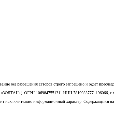
ние без разрешения авторов строго запрещено и будет преследов
ЛТАН»). ОГРН 1069847551311 ИНН 7810083777. 196066, г. Санкт
сит исключительно информационный характер. Содержащаяся на 